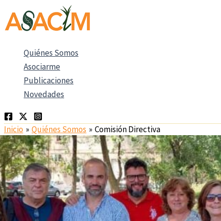
Ir
al
contenido
Quiénes Somos
Asociarme
Publicaciones
Novedades
Inicio
Quiénes Somos
Comisión Directiva