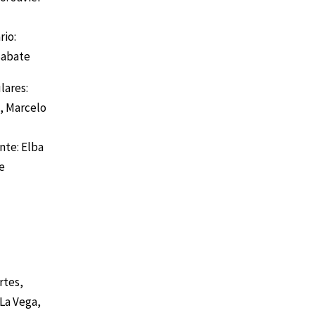
rio:
Sabate
lares:
a, Marcelo
nte: Elba
e
rtes,
La Vega,